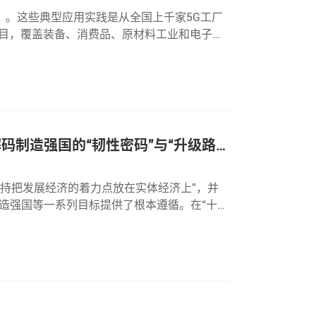
践》。这些典型应用实践是从全国上千家5G工厂
项目，覆盖装备、消费品、原材料工业和电子信
网络覆盖率超过99%，现场装备联网率和无线设
码制造强国的“韧性密码”与“升级路
坚持把发展经济的着力点放在实体经济上”，并
造强国等一系列目标提供了根本遵循。在“十五
业链供应链的韧性？3月15日，中国企业联合