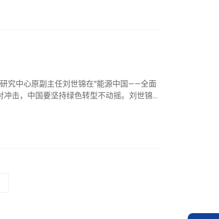
研究中心原副主任刘世锦在“能源中国——全面
面对冲击，中国要坚持绿色转型不动摇。刘世锦
的行政令等政策对绿色转型肯定有冲击，而且