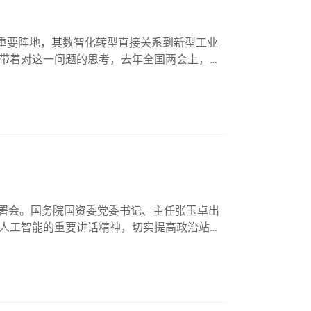
的重要阵地，其数智化转型直接关系到新型工业
带着对这一问题的思考，去年全国两会上，民
化转型发展的提案》。要找准问题，离不开扎实
化部署会。国务院国资委党委书记、主任张玉卓出
人工智能的重要讲话精神，切实提高政治站
“十五五”规划为契机，找准中央企业发展人工