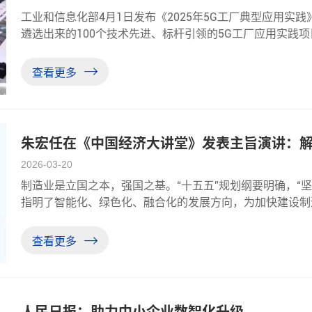
工业和信息化部4月1日发布《2025年5G工厂典型应用实
遴选出来的100个技术先进、标杆引领的5G工厂应用实践
息、能源交通领域。据了解，这100个应用实践项目的5G
备5G联网率都超过97%。数据显示
查看更多
朱宏任在《中国经济大讲堂》发表主旨演讲：解
径”
2026-03-20
制造业是立国之本，强国之基。“十五五”规划纲要明确，“
指明了智能化、绿色化、融合化的发展方向，为加快建设制
五”开局的关键之年，如何推动制造业转型升级，如何筑牢产
会、中国企业家协会
查看更多
人民日报：助力中小企业数智化升级