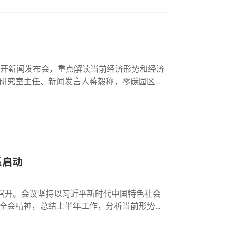
召开新闻发布会，重点解读当前经济形势和经济
研究室主任、新闻发言人蒋毅称，零碳园区建
性工程、长期性工作；不是要打造“政策洼
系启动
京召开。会议坚持以习近平新时代中国特色社会
全会精神，总结上半年工作，分析当前形势，
全力以赴实现全年目标任务。会议指出，今年