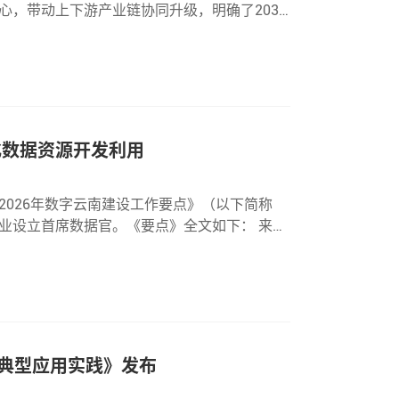
，带动上下游产业链协同升级，明确了2030
键节点目标，为央企供应链绿色化、低碳化、循
化数据资源开发利用
026年数字云南建设工作要点》（以下简称
业设立首席数据官。《要点》全文如下： 来
贯彻落实党的二十大和二十届历次全会精神，深
厂典型应用实践》发布