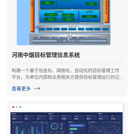
河南中烟目标管理信息系统
构建一个基于信息化、网络化、自动化的目标管理工作
平台，为单位内部和业务相关方提供目标管理运行的记
录、报告、控制、监测和改进的数字化管理环境。
查看更多