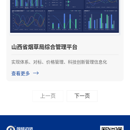
山西省烟草局综合管理平台
实现体系、对标、价格管理、科技创新管理信息化
查看更多
上一页
下一页