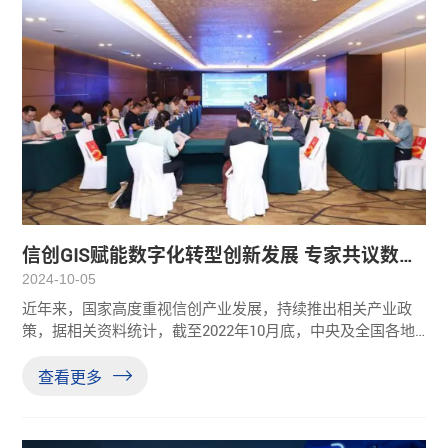
信创GIS赋能数字化转型创新发展 专家共议数字
化转型与信息技术应用创新
2024-10-05
近年来，国家高度重视信创产业发展，持续推出相关产业政
策，据相关资料统计，截至2022年10月底，中央及全国各地
方政府共发布信创相关政策一百六十余部。政策的引导支持
对于推进信创产业发展意义重大，中国信创产业竞争力正不
查看更多
断突破。9月27日，2024四川省数字化转型与信息技术应用创
新专家研讨会在成都举行。诸多专家针对信创