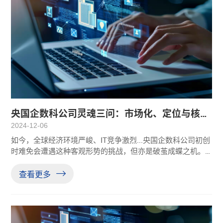
央国企数科公司灵魂三问：市场化、定位与核心
竞争力，怎么办？
2024-12-06
如今，全球经济环境严峻、IT竞争激烈...央国企数科公司初创
时难免会遭遇这种客观形势的挑战，但亦是破茧成蝶之机。
数字化转型不是一时的潮流，而是企业在数字时代的生死存
亡之道。央国企成立数科公司底层原因是对数字时代发展趋
查看更多
势的一种探索和尝试，是在“互联网+转型”、“新质生产力”等
政策驱动下的一种适时响应，有一定