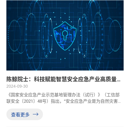
陈鲸院士：科技赋能智慧安全应急产业高质量发
展
2024-09-30
《国家安全应急产业示范基地管理办法（试行）》（工信部
联安全〔2021〕48号）指出，“安全应急产业是为自然灾害、
事故灾难、公共卫生事件、社会安全事件等各类突发事件提
供安全防范与应急准备、监测与预警、处置与救援等专用产
查看更多
品和服务的产业”。作为国家战略性新兴产业，发展智慧安全
应急产业不仅是深入贯彻习近平总书记关