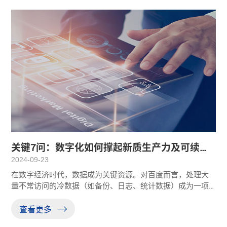
关键7问：数字化如何撑起新质生产力及可续发
展之重任？
2024-09-23
在数字经济时代，数据成为关键资源。对百度而言，处理大
量不常访问的冷数据（如备份、日志、统计数据）成为一项
挑战。磁带库以其性价比高和快速写入能力，成为百度智能
云存档冷数据的理想解决方案。按照百度的数据保留政策，
查看更多
每3至6年需将磁带数据转移至新磁带，磁带库总容量为