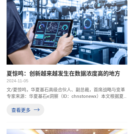
夏惊鸣：创新越来越发生在数据浓度高的地方
2024-11-05
文/夏惊鸣，华夏基石高级合伙人、副总裁，首席战略与变革
专家来源：华夏基石e洞察（ID：chnstonewx）本文根据夏
惊鸣在2024华夏基石第十一届十月管理高峰论坛上的演讲整
理，文章仅代表作者本人观点（未经本人审核）管理问题很
查看更多
复杂，我们要找到真问题、真原因、真解决方案，有两个关
键点：第一个关键点，掌握事实