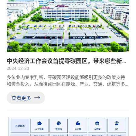
中央经济工作会议首提零碳园区，带来哪些新机
会？
2024-12-23
多位业内专家判断，零碳园区建设能够吸引更多的政策支持
和资金投入，从而推动园区在能源、产业、交通、建筑等多
领域实现零碳排放。近日召开的中央经济工作会议强调，要
协同推进降碳减污扩绿增长，加紧经济社会发展全面绿色转
查看更多
型。建立一批零碳园区，推动全国碳市场建设，建立产品碳
足迹管理体系、碳标识认证制度。记者注意到