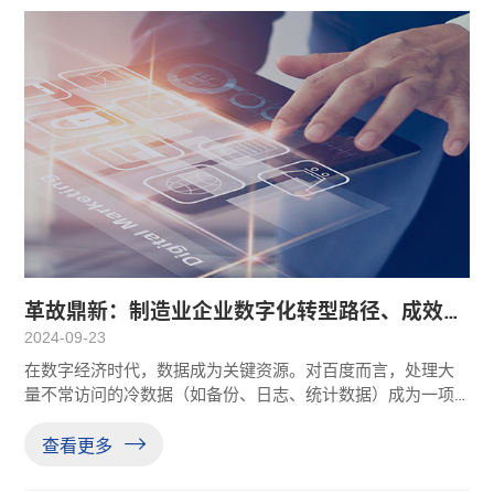
革故鼎新：制造业企业数字化转型路径、成效与
挑战
2024-09-23
在数字经济时代，数据成为关键资源。对百度而言，处理大
量不常访问的冷数据（如备份、日志、统计数据）成为一项
挑战。磁带库以其性价比高和快速写入能力，成为百度智能
云存档冷数据的理想解决方案。按照百度的数据保留政策，
查看更多
每3至6年需将磁带数据转移至新磁带，磁带库总容量为
16PB，且缓存盘需能够支持至少48PBW的写入量以服